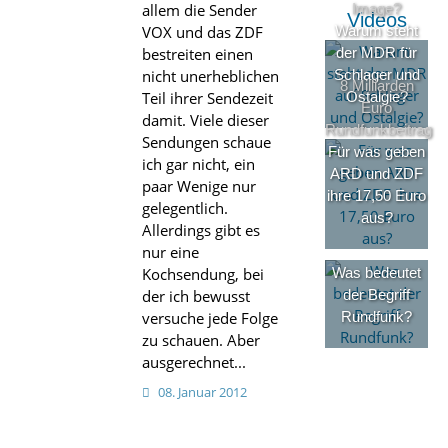
allem die Sender
Image?
Videos
VOX und das ZDF
Warum steht
bestreiten einen
der MDR für
nicht unerheblichen
Schlager und
8 Milliarden
Teil ihrer Sendezeit
Ostalgie?
Euro
damit. Viele dieser
Rundfunkbeitrag
Sendungen schaue
Für was geben
ich gar nicht, ein
ARD und ZDF
paar Wenige nur
ihre 17,50 Euro
gelegentlich.
aus?
Allerdings gibt es
nur eine
Kochsendung, bei
Was bedeutet
der ich bewusst
der Begriff
versuche jede Folge
Rundfunk?
zu schauen. Aber
ausgerechnet...
08. Januar 2012