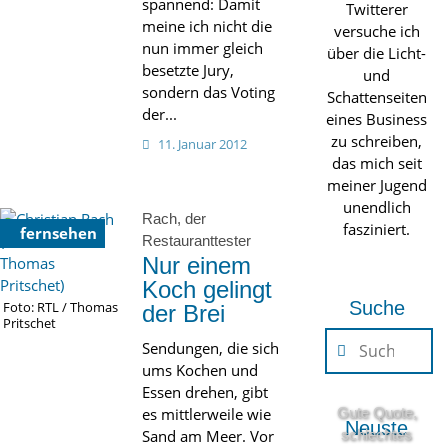
spannend: Damit
Twitterer
meine ich nicht die
versuche ich
nun immer gleich
über die Licht-
besetzte Jury,
und
sondern das Voting
Schattenseiten
der...
eines Business
zu schreiben,
11. Januar 2012
das mich seit
meiner Jugend
unendlich
Rach, der
fasziniert.
fernsehen
Restauranttester
Nur einem
Koch gelingt
Suche
Foto: RTL / Thomas
der Brei
Pritschet
Sendungen, die sich
ums Kochen und
Essen drehen, gibt
es mittlerweile wie
Gute Quote,
Neuste
Sand am Meer. Vor
schlechtes