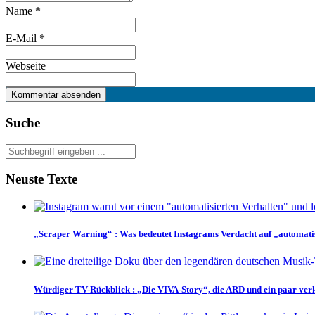
Name
*
E-Mail
*
Webseite
Suche
Neuste Texte
„Scraper Warning“
:
Was bedeutet Instagrams Verdacht auf „automati
Würdiger TV-Rückblick
:
„Die VIVA-Story“, die ARD und ein paar ver