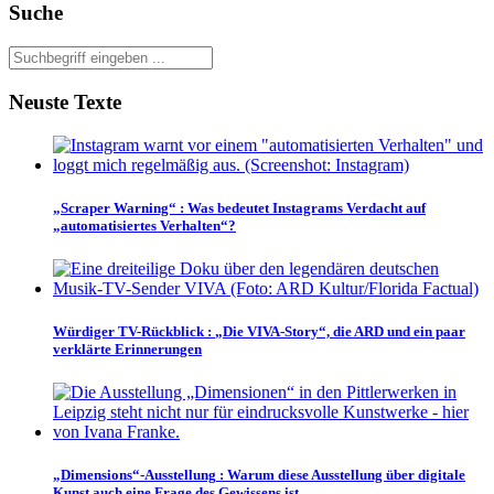
Suche
Neuste Texte
„Scraper Warning“
:
Was bedeutet Instagrams Verdacht auf
„automatisiertes Verhalten“?
Würdiger TV-Rückblick
:
„Die VIVA-Story“, die ARD und ein paar
verklärte Erinnerungen
„Dimensions“-Ausstellung
:
Warum diese Ausstellung über digitale
Kunst auch eine Frage des Gewissens ist