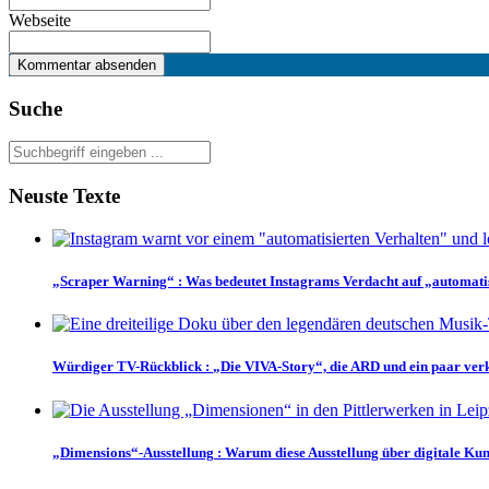
Webseite
Suche
Neuste Texte
„Scraper Warning“
:
Was bedeutet Instagrams Verdacht auf „automati
Würdiger TV-Rückblick
:
„Die VIVA-Story“, die ARD und ein paar ver
„Dimensions“-Ausstellung
:
Warum diese Ausstellung über digitale Kuns