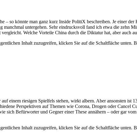
 so könnte man ganz kurz Inside PolitiX beschreiben. Je einer der Hau
tag manchmal untergehen. Sehr eindrucksvoll fand ich etwa die zehn M
ergleicht. Welche Vorteile China durch die Diktatur hat, aber auch au
gentlichen Inhalt zuzugreifen, klicken Sie auf die Schaltfläche unten. 
r auf einem riesigen Spielfels stehen, wirkt albern. Aber ansonsten is
verschiedene Perspektiven auf Themen wie Corona, Drogen oder Cancel Cu
 wie sich Befürworter und Gegner einer These annähern – oder gar vom a
gentlichen Inhalt zuzugreifen, klicken Sie auf die Schaltfläche unten. 