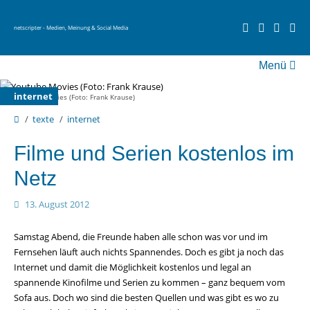
netscripter - Medien, Meinung & Social Media
Menü
fernsehen
internet
Youtube Movies (Foto: Frank Krause)
social media
texte
internet
videos
über netscripter
Filme und Serien kostenlos im
Netz
13. August 2012
Samstag Abend, die Freunde haben alle schon was vor und im
Fernsehen läuft auch nichts Spannendes. Doch es gibt ja noch das
Internet und damit die Möglichkeit kostenlos und legal an
spannende Kinofilme und Serien zu kommen – ganz bequem vom
Sofa aus. Doch wo sind die besten Quellen und was gibt es wo zu