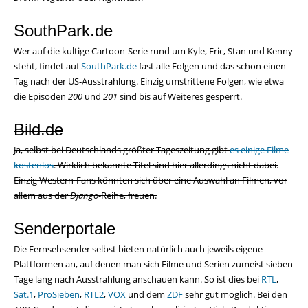
SouthPark.de
Wer auf die kultige Cartoon-Serie rund um Kyle, Eric, Stan und Kenny
steht, findet auf
SouthPark.de
fast alle Folgen und das schon einen
Tag nach der US-Ausstrahlung. Einzig umstrittene Folgen, wie etwa
die Episoden
200
und
201
sind bis auf Weiteres gesperrt.
Bild.de
Ja, selbst bei Deutschlands größter Tageszeitung gibt
es einige Filme
kostenlos
. Wirklich bekannte Titel sind hier allerdings nicht dabei.
Einzig Western-Fans könnten sich über eine Auswahl an Filmen, vor
allem aus der
Django
-Reihe, freuen.
Senderportale
Die Fernsehsender selbst bieten natürlich auch jeweils eigene
Plattformen an, auf denen man sich Filme und Serien zumeist sieben
Tage lang nach Ausstrahlung anschauen kann. So ist dies bei
RTL
,
Sat.1
,
ProSieben
,
RTL2
,
VOX
und dem
ZDF
sehr gut möglich. Bei den