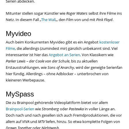
Serien abdecken.
Mitunter stellen sogar Künstler wie
Roger Waters
selbst ihre Filme ins
Netz. In diesem Fall „
The Wall
„, den Film von und mit
Pink Floyd
.
Myvideo
Auch beim Konkurrenten Myvideo gibt es ein Angebot
kostenloser
Filme
, die allerdings (zumindest mir) gänzlich unbekannt sind. Viel
interessanter ist hier das
Angebot an Serien
. Von Klassikern wie
Parker Lewis – der Coole von der Schule
, bis zu aktuellen
Erstausstrahlungen, wie
Sons of Anarchy
, wird der geneigte Serienfan
hier fündig. Allerdings – ohne Adblocker – unterbrochen von
kleineren Werbepause.
MySpass
Die zu Brainpool gehörende Videoplattform bietet vor allem
Brainpool-Serien
wie
Stromberg
oder
Pastewka
in voller Länge an.
Doch nach und nach gesellen sich auch Fremdproduktionen, die vor
allem auf
VIVA
und
MTV
liefen, hinzu. So etwa komplette Folgen von
Drawn Together
oder
Nightwash
.