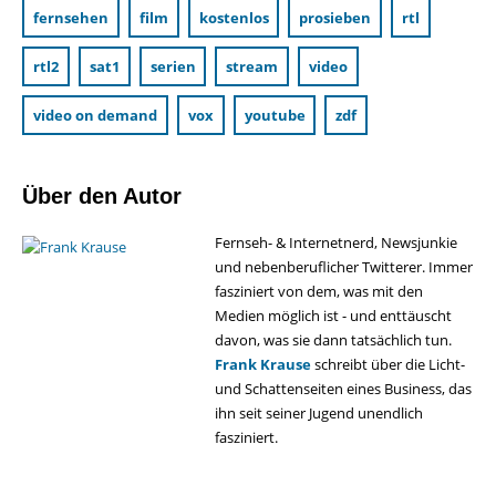
fernsehen
film
kostenlos
prosieben
rtl
rtl2
sat1
serien
stream
video
video on demand
vox
youtube
zdf
Über den Autor
Fernseh- & Internetnerd, Newsjunkie
und nebenberuflicher Twitterer. Immer
fasziniert von dem, was mit den
Medien möglich ist - und enttäuscht
davon, was sie dann tatsächlich tun.
Frank Krause
schreibt über die Licht-
und Schattenseiten eines Business, das
ihn seit seiner Jugend unendlich
fasziniert.