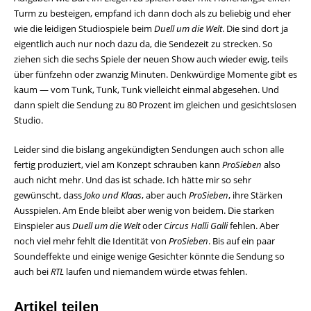
Turm zu besteigen, empfand ich dann doch als zu beliebig und eher
wie die leidigen Studiospiele beim
Duell um die Welt
. Die sind dort ja
eigentlich auch nur noch dazu da, die Sendezeit zu strecken. So
ziehen sich die sechs Spiele der neuen Show auch wieder ewig, teils
über fünfzehn oder zwanzig Minuten. Denkwürdige Momente gibt es
kaum — vom Tunk, Tunk, Tunk vielleicht einmal abgesehen. Und
dann spielt die Sendung zu 80 Prozent im gleichen und gesichtslosen
Studio.
Leider sind die bislang angekündigten Sendungen auch schon alle
fertig produziert, viel am Konzept schrauben kann
ProSieben
also
auch nicht mehr. Und das ist schade. Ich hätte mir so sehr
gewünscht, dass
Joko und Klaas
, aber auch
ProSieben
, ihre Stärken
Ausspielen. Am Ende bleibt aber wenig von beidem. Die starken
Einspieler aus
Duell um die Welt
oder
Circus Halli Galli
fehlen. Aber
noch viel mehr fehlt die Identität von
ProSieben
. Bis auf ein paar
Soundeffekte und einige wenige Gesichter könnte die Sendung so
auch bei
RTL
laufen und niemandem würde etwas fehlen.
Artikel teilen