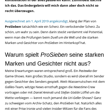
Konstellation in der alles passieren kann. Zumindest dachte
ich das. Das Endergebnis will mich dann aber doch nicht so
recht überzeugen.
Ausgerechnet am 1. April 2019 angekündigt
, klang der Plan von
ProSieben
tatsächlich wie ein Scherz. Ein verlockender Scherz. Zu
schön, um wahr zu sein. Denn darin steckt verdammt viel Potential,
wenn man die Prüfungen beim
Duell um die Welt
und die starken
Marken und Gesichter von
ProSieben
im Hinterkopf hat.
Warum spielt
ProSieben
seine starken
Marken und Gesichter nicht aus?
Meine Erwartungen waren entsprechend groß. Ein
Pastewka
der
Game-Shows. Kein großes Studio, sondern es wird überall im Sender
gegen Gesichter des Senders gespielt. Wett-Wasserrutschen mit dem
Galileo
-Team, witzige News ernsthaft gegen die
Newstime
-Crew
vortragen oder mit
Daniel Aminati
und
Stefan Gödde
Löffel um die
Wette verbiegen — kennt noch jemand die
Uri-Geller
-Shows? Ganz
zu schweigen vom Archiv-Schatz, den
ProSieben
hat. Natürlich alles
mit einer Prise Ironie und vielen Insider-Witzen für die Fans des