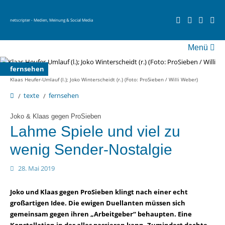
netscripter - Medien, Meinung & Social Media
Menü
fernsehen
fernsehen
social media
Klaas Heufer-Umlauf (l.); Joko Winterscheidt (r.) (Foto: ProSieben / Willi Weber)
videos
texte
fernsehen
über netscripter
Joko & Klaas gegen ProSieben
Lahme Spiele und viel zu
wenig Sender-Nostalgie
28. Mai 2019
Joko und Klaas gegen ProSieben klingt nach einer echt
großartigen Idee. Die ewigen Duellanten müssen sich
gemeinsam gegen ihren „Arbeitgeber“ behaupten. Eine