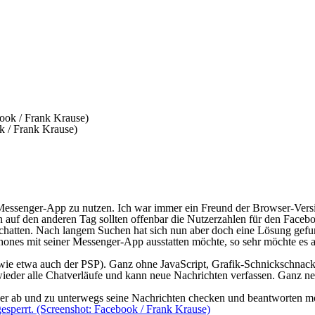
k / Frank Krause)
Messenger-App
zu nutzen. Ich war immer ein Freund der Browser-Versio
 auf den anderen Tag sollten offenbar die Nutzerzahlen für den
Facebo
l chatten. Nach langem Suchen hat sich nun aber doch eine Lösung gef
ones mit seiner
Messenger-App
ausstatten möchte, so sehr möchte es a
(wie etwa auch der
PSP
). Ganz ohne JavaScript, Grafik-Schnickschnack
eder alle Chatverläufe und kann neue Nachrichten verfassen. Ganz ne
 der ab und zu unterwegs seine Nachrichten checken und beantworten m