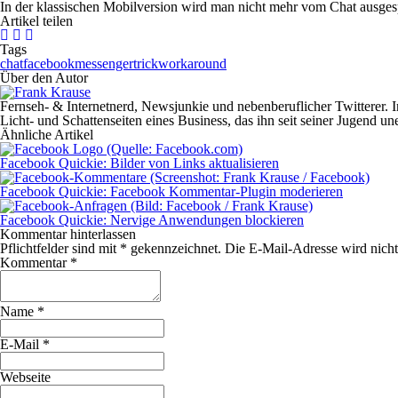
In der klassischen Mobilversion wird man nicht mehr vom Chat ausgesp
Artikel teilen
Tags
chat
facebook
messenger
trick
workaround
Über den Autor
Fernseh- & Internetnerd, Newsjunkie und nebenberuflicher Twitterer. I
Licht- und Schattenseiten eines Business, das ihn seit seiner Jugend une
Ähnliche Artikel
Facebook Quickie: Bilder von Links aktualisieren
Facebook Quickie: Facebook Kommentar-Plugin moderieren
Facebook Quickie: Nervige Anwendungen blockieren
Kommentar hinterlassen
Pflichtfelder sind mit
*
gekennzeichnet. Die E-Mail-Adresse wird nicht 
Kommentar
*
Name
*
E-Mail
*
Webseite