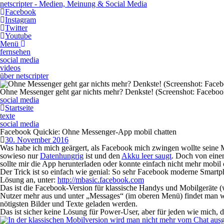
netscripter - Medien, Meinung & Social Media
Facebook
Instagram
Twitter
Youtube
Menü
fernsehen
social media
videos
über netscripter
Ohne Messenger geht gar nichts mehr? Denkste! (Screenshot: Faceboo
social media
Startseite
texte
social media
Facebook Quickie: Ohne Messenger-App mobil chatten
30. November 2016
Was habe ich mich geärgert, als
Facebook
mich zwingen wollte seine
sowieso nur
Datenhungrig
ist und den
Akku leer saugt
. Doch von einen
sollte mir die App herunterladen oder konnte einfach nicht mehr mobi
Der Trick ist so einfach wie genial: So sehr
Facebook
moderne Smartph
Lösung an, unter:
http://mbasic.facebook.com
Das ist die
Facebook
-Version für klassische Handys und Mobilgeräte 
Nutzer mehr aus und unter „Messages“ (im oberen Menü) findet man wi
nötigsten Bilder und Texte geladen werden.
Das ist sicher keine Lösung für Power-User, aber für jeden wie mich,