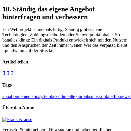
10. Ständig das eigene Angebot
hinterfragen und verbessern
Ein Webprojekt ist niemals fertig. Ständig gibt es neue
Technologien, Zahlungsmethoden oder Schwerpunktinhalte. So
banal es klingt: Ein digitals Produkt entwickelt sich mit den Nutzern
und den Ansprüchen der Zeit immer weiter. Wer das verpasst, bleibt
irgendwann auf der Strecke.
Artikel teilen
Tags
abo
abonnement
abosystem
bezahlinhalte
journalismus
kritik
netflix
newsl
Über den Autor
Fernseh- & Internetnerd, Newsjunkie und nebenberuflicher