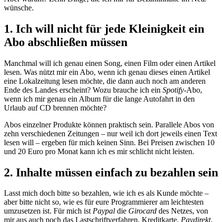
wünsche.
1. Ich will nicht für jede Kleinigkeit ein
Abo abschließen müssen
Manchmal will ich genau einen Song, einen Film oder einen Artikel
lesen. Was nützt mir ein Abo, wenn ich genau dieses einen Artikel
eine Lokalzeitung lesen möchte, die dann auch noch am anderen
Ende des Landes erscheint? Wozu brauche ich ein
Spotify
-Abo,
wenn ich mir genau ein Album für die lange Autofahrt in den
Urlaub auf CD brennen möchte?
Abos einzelner Produkte können praktisch sein. Parallele Abos von
zehn verschiedenen Zeitungen – nur weil ich dort jeweils einen Text
lesen will – ergeben für mich keinen Sinn. Bei Preisen zwischen 10
und 20 Euro pro Monat kann ich es mir schlicht nicht leisten.
2. Inhalte müssen einfach zu bezahlen sein
Lasst mich doch bitte so bezahlen, wie ich es als Kunde möchte –
aber bitte nicht so, wie es für eure Programmierer am leichtesten
umzusetzen ist. Für mich ist
Paypal
die
Girocard
des Netzes, von
mir aus auch noch das Lastschriftverfahren. Kreditkarte,
Paydirekt
,