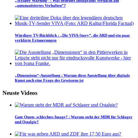
„Scraper Warning“
:
Was bedeutet Instagrams Verdacht auf
„automatisiertes Verhalten“?
Würdiger TV-Rückblick
:
„Die VIVA-Story“, die ARD und ein paar
verklärte Erinnerungen
„Dimensions“-Ausstellung
:
Warum diese Ausstellung über digitale
Kunst auch eine Frage des Gewissens ist
Neuste Videos
Gute Quote, schlechtes Image?
:
Warum steht der MDR für Schlager
und Ostalgie?