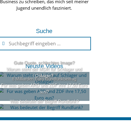
Business zu schreiben, das mich seit meiner
Jugend unendlich fasziniert.
Suche
Gute Quote, schlechtes Image?
Neuste Videos
Warum steht der MDR für Schlager und
Ostalgie?
8 Milliarden Euro Rundfunkbeitrag
Für was geben ARD und ZDF ihre 17,50 Euro
aus?
Was bedeutet der Begriff Rundfunk?