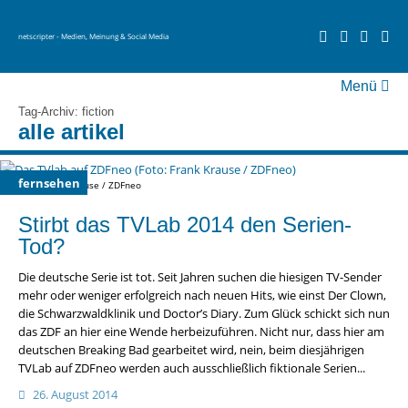
netscripter - Medien, Meinung & Social Media
Menü
fernsehen
Tag-Archiv: fiction
alle artikel
social media
videos
fernsehen
Foto: Frank Krause / ZDFneo
über netscripter
Stirbt das TVLab 2014 den Serien-
Tod?
Die deutsche Serie ist tot. Seit Jahren suchen die hiesigen TV-Sender
mehr oder weniger erfolgreich nach neuen Hits, wie einst Der Clown,
die Schwarzwaldklinik und Doctor’s Diary. Zum Glück schickt sich nun
das ZDF an hier eine Wende herbeizuführen. Nicht nur, dass hier am
deutschen Breaking Bad gearbeitet wird, nein, beim diesjährigen
TVLab auf ZDFneo werden auch ausschließlich fiktionale Serien...
26. August 2014