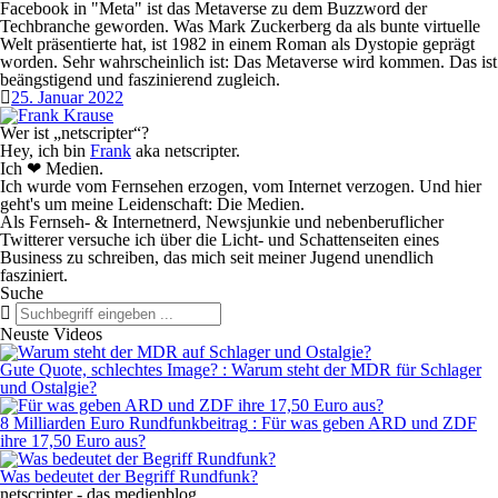
Facebook in "Meta" ist das Metaverse zu dem Buzzword der
Techbranche geworden. Was Mark Zuckerberg da als bunte virtuelle
Welt präsentierte hat, ist 1982 in einem Roman als Dystopie geprägt
worden. Sehr wahrscheinlich ist: Das Metaverse wird kommen. Das ist
beängstigend und faszinierend zugleich.
25. Januar 2022
Wer ist „netscripter“?
Hey, ich bin
Frank
aka
netscripter
.
Ich ❤ Medien.
Ich wurde vom
Fernsehen
erzogen, vom
Internet
verzogen. Und hier
geht's um meine Leidenschaft: Die Medien.
Als
Fernseh- & Internetnerd
, Newsjunkie und nebenberuflicher
Twitterer versuche ich über die Licht- und Schattenseiten eines
Business zu schreiben, das mich seit meiner Jugend unendlich
fasziniert.
Suche
Neuste Videos
Gute Quote, schlechtes Image?
:
Warum steht der MDR für Schlager
und Ostalgie?
8 Milliarden Euro Rundfunkbeitrag
:
Für was geben ARD und ZDF
ihre 17,50 Euro aus?
Was bedeutet der Begriff Rundfunk?
netscripter - das medienblog