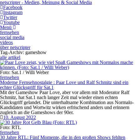
netscripter - Medien, Meinung & Social Media
Facebook
Instagram
Twitter
Youtube
Menü
fernsehen
social media
videos
über netscripter
Tag-Archiv: gameshow
alle artikel
Foto: Sat.1 / Willi Weber
fernsehen
Moderne Fernsehnostalgie
:
Paar Love und Ralf Schmitz sind ein
echter Glücksgriff für Sat.1
Mit der Gameshow Paar Love, aber vor allem mit Moderator Ralf
Schmitz, hat Sat.1 nach langer Zeit mal wieder einen echten
Glücksgriff gelandet. Die unterhaltsame Kombination aus Normalo-
Kandidaten und Wortwitz wirken erfrischend anders und erinnern
zugleich an die Gameshows der 90er.
10. August 2022
Foto: RTL
fernsehen
30 Jahre RTL: Fünf Momente, die in den großen Shows fehlten