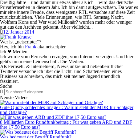
Dreißig Jahre – und damit nur etwas älter als ich – wird das deutsche
Privatfernsehen in diesem Jahr. Ich bin damit aufgewachsen. Da war es
mir eine innere Freude, dass wenigstens RTL versuchte auf diese Zeit
zurückzublicken. Viele Erinnerungen, wie RTL Samstag Nacht,
Wolfram Kons und Wer wird Millionär? wurden mehr oder weniger
gut aus den Archiven gekramt. Aber vielleicht...
12. Januar 2014
Wer ist „netscripter“?
Hey, ich bin
Frank
aka
netscripter
.
Ich ❤ Medien.
Ich wurde vom
Fernsehen
erzogen, vom
Internet
verzogen. Und hier
geht's um meine Leidenschaft: Die Medien.
Als
Fernseh- & Internetnerd
, Newsjunkie und nebenberuflicher
Twitterer versuche ich über die Licht- und Schattenseiten eines
Business zu schreiben, das mich seit meiner Jugend unendlich
fasziniert.
Suche
Neuste Videos
Gute Quote, schlechtes Image?
:
Warum steht der MDR für Schlager
und Ostalgie?
8 Milliarden Euro Rundfunkbeitrag
:
Für was geben ARD und ZDF
ihre 17,50 Euro aus?
Was bedeutet der Begriff Rundfunk?